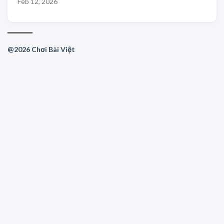
Feb 12, 2026
@2026 Chơi Bài Việt