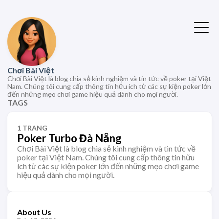
Chơi Bài Việt
Chơi Bài Việt là blog chia sẻ kinh nghiệm và tin tức về poker tại Việt
Nam. Chúng tôi cung cấp thông tin hữu ích từ các sự kiện poker lớn
đến những mẹo chơi game hiệu quả dành cho mọi người.
TAGS
1 TRANG
Poker Turbo Đà Nẵng
Chơi Bài Việt là blog chia sẻ kinh nghiệm và tin tức về
poker tại Việt Nam. Chúng tôi cung cấp thông tin hữu
ích từ các sự kiện poker lớn đến những mẹo chơi game
hiệu quả dành cho mọi người.
About Us