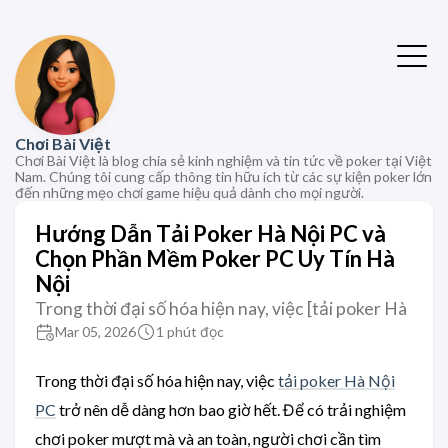
Chơi Bài Việt
Chơi Bài Việt là blog chia sẻ kinh nghiệm và tin tức về poker tại Việt
Nam. Chúng tôi cung cấp thông tin hữu ích từ các sự kiện poker lớn
đến những mẹo chơi game hiệu quả dành cho mọi người.
Hướng Dẫn Tải Poker Hà Nội PC và
Chọn Phần Mềm Poker PC Uy Tín Hà
Nội
Trong thời đại số hóa hiện nay, việc [tải poker Hà
Mar 05, 2026
1 phút đọc
Trong thời đại số hóa hiện nay, việc
tải poker Hà Nội
PC
trở nên dễ dàng hơn bao giờ hết. Để có trải nghiệm
chơi poker mượt mà và an toàn, người chơi cần tìm