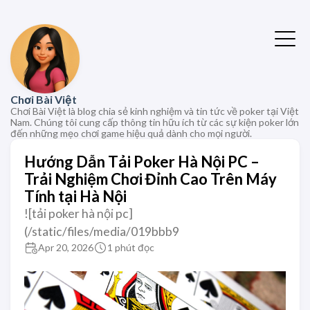
Chơi Bài Việt
Chơi Bài Việt là blog chia sẻ kinh nghiệm và tin tức về poker tại Việt
Nam. Chúng tôi cung cấp thông tin hữu ích từ các sự kiện poker lớn
đến những mẹo chơi game hiệu quả dành cho mọi người.
Hướng Dẫn Tải Poker Hà Nội PC –
Trải Nghiệm Chơi Đỉnh Cao Trên Máy
Tính tại Hà Nội
![tải poker hà nội pc]
(/static/files/media/019bbb9
Apr 20, 2026
1 phút đọc