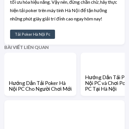
tối ưu hóa hiệu năng. Vậy nên, đừng chần chừ, hãy thực
hiện tải poker trên máy tính Hà Nội để tận hưởng
những phút giây giải trí đỉnh cao ngay hôm nay!
Tải Poker Hà Nội Pc
BÀI VIẾT LIÊN QUAN
Hướng Dẫn Tải Pok
Hướng Dẫn Tải Poker Hà
Nội PC và Chơi Pok
Nội PC Cho Người Chơi Mới
PC Tại Hà Nội