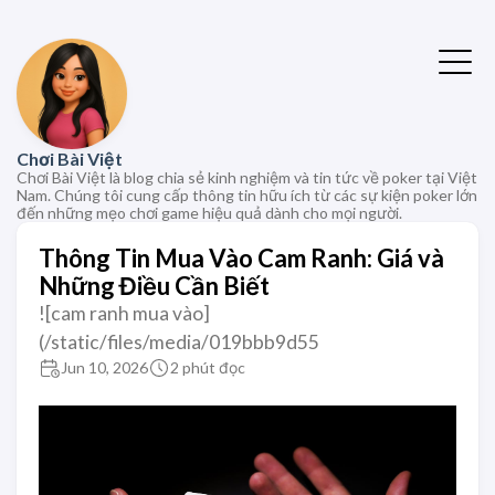
Chơi Bài Việt
Chơi Bài Việt là blog chia sẻ kinh nghiệm và tin tức về poker tại Việt
Nam. Chúng tôi cung cấp thông tin hữu ích từ các sự kiện poker lớn
đến những mẹo chơi game hiệu quả dành cho mọi người.
Thông Tin Mua Vào Cam Ranh: Giá và
Những Điều Cần Biết
![cam ranh mua vào]
(/static/files/media/019bbb9d55
Jun 10, 2026
2 phút đọc