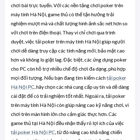
chơi bài trực tuyến. Với các nền tảng chơi poker trên
máy tính Hà Nội, game thủ có thể tận hưởng trải
nghiệm mượt mà và chất lượng hình ảnh sắc nét hơn so
với chơi trên điện thoại. Thay vì chỉ chơi qua trình
duyệt, việc tải poker trên máy tính Hà Nội giúp người
chơi dễ dàng truy cập các tính năng mới, bảo mật cao
hơn và không lo giật lag. Đặc biệt, các ứng dụng poker
cho PC còn hỗ trợ nhiều chế độ chơi đa dạng, phù hợp
mọi đối tượng. Nếu bạn đang tìm kiếm cách
tải poker
Hà Nội PC
, hãy chọn các nhà cung cấp uy tín và dễ dàng
cài đặt để có trải nghiệm tốt nhất. Ngoài ra, tải poker
trên máy tính Hà Nội còn giúp nâng cao kỹ năng chơi, vì
chơi trên màn hình lớn cho cảm giác thực hơn. Các
game thủ tại Hà Nội đều nhận thấy rõ lợi ích của việc
tải poker Hà Nội PC
, từ đó nâng cao khả năng chiến