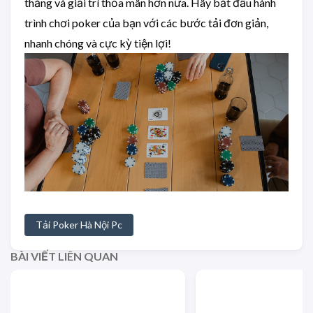
thắng và giải trí thỏa mãn hơn nữa. Hãy bắt đầu hành
trình chơi poker của bạn với các bước tải đơn giản,
nhanh chóng và cực kỳ tiện lợi!
Tải Poker Hà Nội Pc
BÀI VIẾT LIÊN QUAN