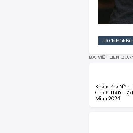
Hồ Chí Minh Nề
BÀI VIẾT LIÊN QUA
Khám Phá Nền T
Chính Thức Tại 
Minh 2024