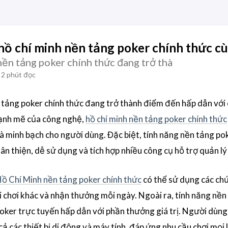
ồ chí minh nền tảng poker chính thức cù
nền tảng poker chính thức đang trở thà
2 phút đọc
 tảng poker chính thức đang trở thành điểm đến hấp dẫn với c
mạnh mẽ của công nghệ,
hồ chí minh nền tảng poker chính thức
à minh bạch cho người dùng. Đặc biệt, tính năng nền tảng po
ân thiện, dễ sử dụng và tích hợp nhiều công cụ hỗ trợ quản lý
ồ Chí Minh nền tảng poker chính thức
có thể sử dụng các chức
 chơi khác và nhận thưởng mỗi ngày. Ngoài ra, tính năng nền
poker trực tuyến hấp dẫn với phần thưởng giá trị. Người dùng
cả các thiết bị di động và máy tính, đáp ứng nhu cầu chơi mọi 