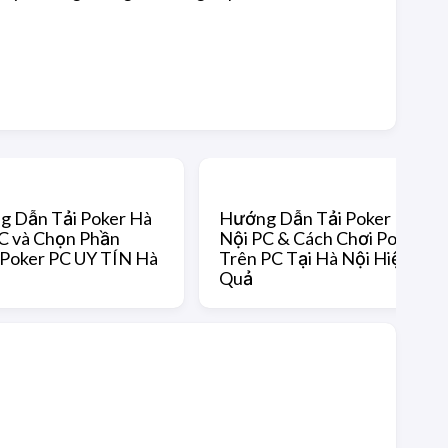
 Dẫn Tải Poker Hà
Hướng Dẫn Tải Poker Hà
C và Chọn Phần
Nội PC & Cách Chơi Poker
Poker PC UY TÍN Hà
Trên PC Tại Hà Nội Hiệu
Quả