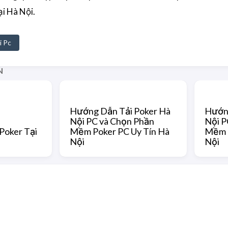
ại Hà Nội.
i Pc
N
Hướng Dẫn Tải Poker Hà
Hướng
Nội PC và Chọn Phần
Nội P
Poker Tại
Mềm Poker PC Uy Tín Hà
Mềm 
Nội
Nội