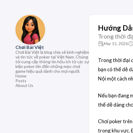
Hướng Dẫn 
Trong thời đạ
Mar 15, 2026
Chơi Bài Việt
Chơi Bài Việt là blog chia sẻ kinh nghiệm
và tin tức về poker tại Việt Nam. Chúng
Trong thời đại c
tôi cung cấp thông tin hữu ích từ các sự
kiện poker lớn đến những mẹo chơi
bạn có thể dễ 
game hiệu quả dành cho mọi người.
Home
Nội một cách nh
Posts
About Us
Nếu bạn đang mu
thể dễ dàng chơ
Chơi poker trên
trong khu vực. 